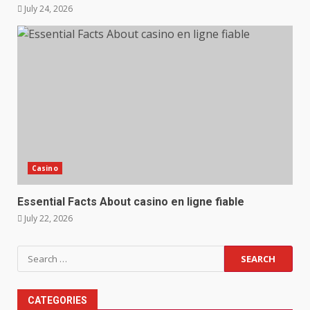
July 24, 2026
Casino
Essential Facts About casino en ligne fiable
July 22, 2026
Search
for:
CATEGORIES