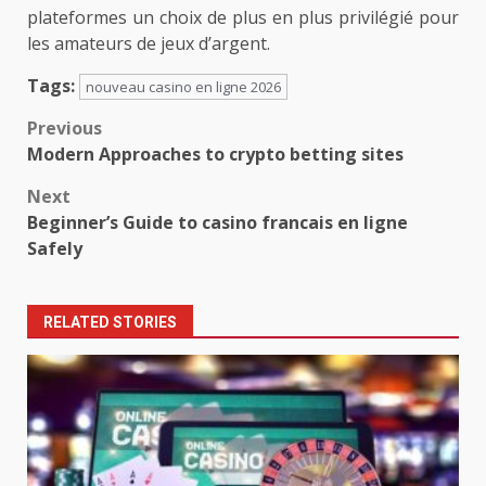
plateformes un choix de plus en plus privilégié pour
les amateurs de jeux d’argent.
Tags:
nouveau casino en ligne 2026
Post
Previous
Modern Approaches to crypto betting sites
navigation
Next
Beginner’s Guide to casino francais en ligne
Safely
RELATED STORIES