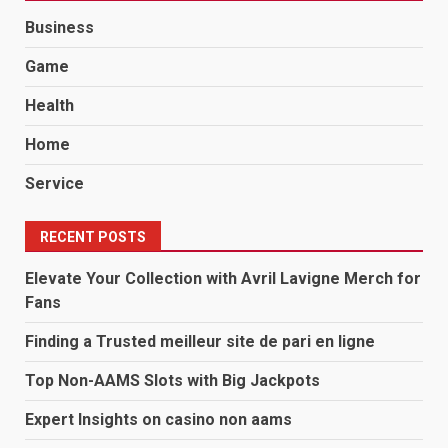
Business
Game
Health
Home
Service
RECENT POSTS
Elevate Your Collection with Avril Lavigne Merch for
Fans
Finding a Trusted meilleur site de pari en ligne
Top Non-AAMS Slots with Big Jackpots
Expert Insights on casino non aams