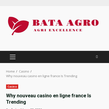
Skip
to
content
PRIMARY
MENU
Home
Casino
Why nouveau casino en ligne france Is Trending
Casino
Why nouveau casino en ligne france Is
Trending