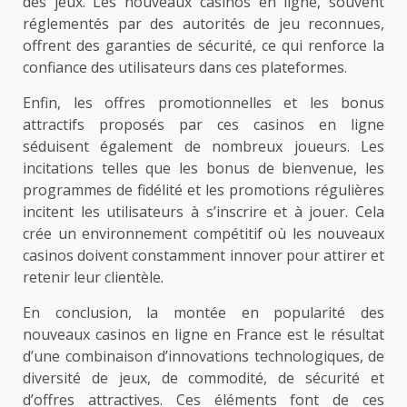
des jeux. Les nouveaux casinos en ligne, souvent
réglementés par des autorités de jeu reconnues,
offrent des garanties de sécurité, ce qui renforce la
confiance des utilisateurs dans ces plateformes.
Enfin, les offres promotionnelles et les bonus
attractifs proposés par ces casinos en ligne
séduisent également de nombreux joueurs. Les
incitations telles que les bonus de bienvenue, les
programmes de fidélité et les promotions régulières
incitent les utilisateurs à s’inscrire et à jouer. Cela
crée un environnement compétitif où les nouveaux
casinos doivent constamment innover pour attirer et
retenir leur clientèle.
En conclusion, la montée en popularité des
nouveaux casinos en ligne en France est le résultat
d’une combinaison d’innovations technologiques, de
diversité de jeux, de commodité, de sécurité et
d’offres attractives. Ces éléments font de ces