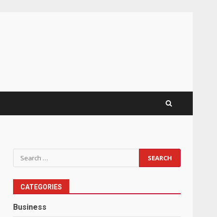
Search
for:
CATEGORIES
Business