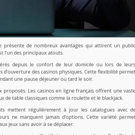
ce présente de nombreux avantages qui attirent un publi
t l’un des principaux atouts.
érés depuis le confort de leur domicile ou lors de leur
s d’ouverture des casinos physiques. Cette flexibilité perme
endant une pause déjeuner ou tard le soir.
ux proposés. Les casinos en ligne français offrent une vast
 de table classiques comme la roulette et le blackjack.
nts mettent régulièrement à jour les catalogues avec d
ueurs ne manquent jamais d’options. Cette variété perme
ux jeux sans avoir à se déplacer.