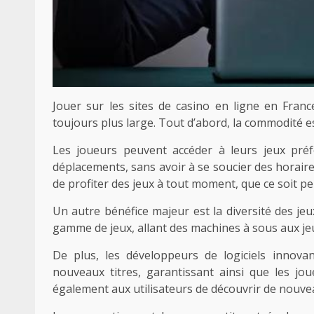
Jouer sur les sites de casino en ligne en Fran
toujours plus large. Tout d’abord, la commodité es
Les joueurs peuvent accéder à leurs jeux préf
déplacements, sans avoir à se soucier des horaire
de profiter des jeux à tout moment, que ce soit p
Un autre bénéfice majeur est la diversité des je
gamme de jeux, allant des machines à sous aux jeux
De plus, les développeurs de logiciels innova
nouveaux titres, garantissant ainsi que les jo
également aux utilisateurs de découvrir de nouvea