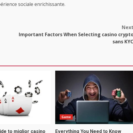
érience sociale enrichissante.
Nex
Important Factors When Selecting casino crypt
sans KY
Game
de to miglior casino
Everything You Need to Know