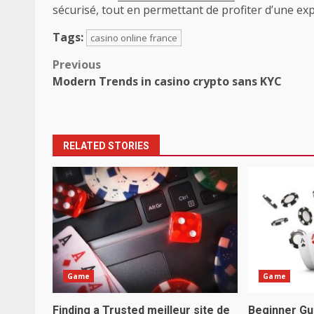
sécurisé, tout en permettant de profiter d’une exp
Tags:
casino online france
Post
Previous
Modern Trends in casino crypto sans KYC
navigation
RELATED STORIES
Game
Game
Finding a Trusted meilleur site de
Beginner Gui