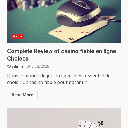
Game
Complete Review of casino fiable en ligne
Choices
admin
July 3, 2026
Dans le monde du jeu en ligne, il est essentiel de
choisir un casino fiable pour garantir...
Read More