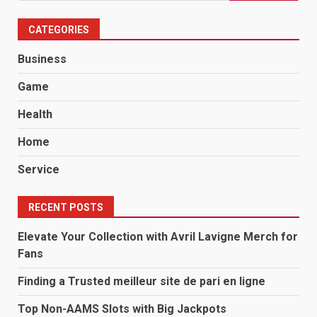
CATEGORIES
Business
Game
Health
Home
Service
RECENT POSTS
Elevate Your Collection with Avril Lavigne Merch for
Fans
Finding a Trusted meilleur site de pari en ligne
Top Non-AAMS Slots with Big Jackpots