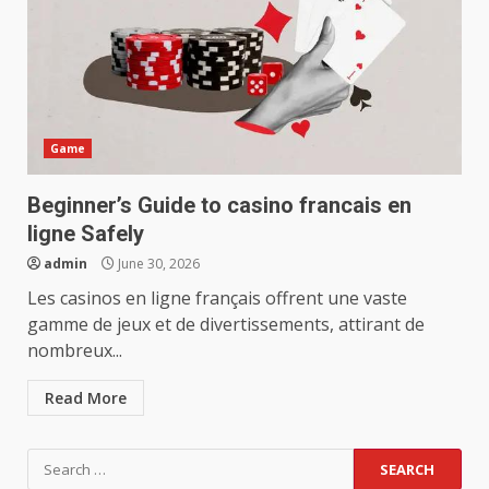
Game
Beginner’s Guide to casino francais en
ligne Safely
admin
June 30, 2026
Les casinos en ligne français offrent une vaste
gamme de jeux et de divertissements, attirant de
nombreux...
Read More
Search
for: