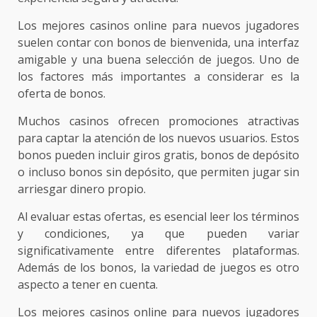
Los mejores casinos online para nuevos jugadores
suelen contar con bonos de bienvenida, una interfaz
amigable y una buena selección de juegos. Uno de
los factores más importantes a considerar es la
oferta de bonos.
Muchos casinos ofrecen promociones atractivas
para captar la atención de los nuevos usuarios. Estos
bonos pueden incluir giros gratis, bonos de depósito
o incluso bonos sin depósito, que permiten jugar sin
arriesgar dinero propio.
Al evaluar estas ofertas, es esencial leer los términos
y condiciones, ya que pueden variar
significativamente entre diferentes plataformas.
Además de los bonos, la variedad de juegos es otro
aspecto a tener en cuenta.
Los mejores casinos online para nuevos jugadores