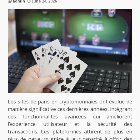
admin
June 24, 2026
Les sites de paris en cryptomonnaies ont évolué de
manière significative ces dernières années, intégrant
des fonctionnalités avancées qui améliorent
l’expérience utilisateur et la sécurité des
transactions. Ces plateformes attirent de plus en
plus de parieurs grâce à leur capacité à offrir des