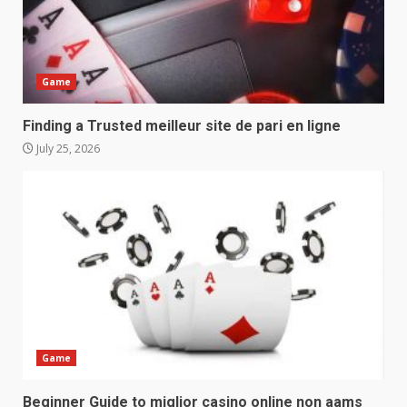
Game
Finding a Trusted meilleur site de pari en ligne
July 25, 2026
Game
Beginner Guide to miglior casino online non aams