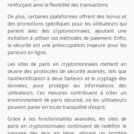
renforçant ainsi la flexibilité des transactions.
De plus, certaines plateformes offrent des bonus et
des promotions spécifiques pour les utilisateurs qui
parient avec des cryptomonnaies, ajoutant une
incitation à utiliser ces méthodes de paiement. Enfin,
la sécurité est une préoccupation majeure pour les
parieurs en ligne.
Les sites de paris en cryptomonnaies mettent en
œuvre des protocoles de sécurité avancés, tels que
l’authentification à deux facteurs et le cryptage des
données, pour protéger les informations des
utilisateurs. Ces mesures contribuent à créer un
environnement de paris sécurisé, où les utilisateurs
peuvent parier en toute tranquillité d’esprit.
Grâce à ces fonctionnalités avancées, les sites de
paris en cryptomonnaies continuent de redéfinir le
paysage des jeux en ligne, attirant un nombre