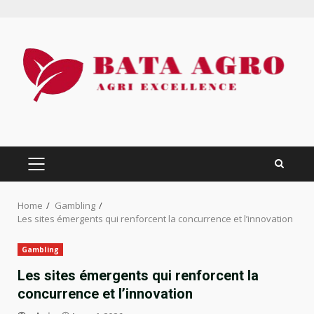
Skip
to
content
PRIMARY
MENU
Home
Gambling
Les sites émergents qui renforcent la concurrence et l’innovation
Gambling
Les sites émergents qui renforcent la
concurrence et l’innovation