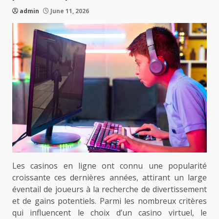
admin
June 11, 2026
Les casinos en ligne ont connu une popularité
croissante ces dernières années, attirant un large
éventail de joueurs à la recherche de divertissement
et de gains potentiels. Parmi les nombreux critères
qui influencent le choix d’un casino virtuel, le