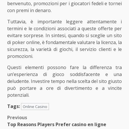
benvenuto, promozioni per i giocatori fedeli e tornei
con premi in denaro.
Tuttavia, è importante leggere attentamente i
termini e le condizioni associati a queste offerte per
evitare sorprese. In sintesi, quando si sceglie un sito
di poker online, è fondamentale valutare la licenza, la
sicurezza, la varietà di giochi, il servizio clienti e le
promozioni.
Questi elementi possono fare la differenza tra
un’esperienza di gioco soddisfacente e una
deludente. Investire tempo nella scelta del sito giusto
può portare a ore di divertimento e a vincite
potenziali.
Tags:
Online Casino
Post
Previous
Top Reasons Players Prefer casino en ligne