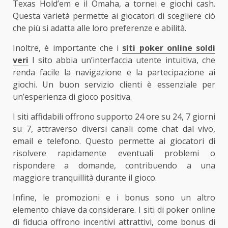
Texas Hold’em e il Omaha, a tornei e giochi cash.
Questa varietà permette ai giocatori di scegliere ciò
che più si adatta alle loro preferenze e abilità.
Inoltre, è importante che i
siti poker online soldi
veri
l sito abbia un’interfaccia utente intuitiva, che
renda facile la navigazione e la partecipazione ai
giochi. Un buon servizio clienti è essenziale per
un’esperienza di gioco positiva.
I siti affidabili offrono supporto 24 ore su 24, 7 giorni
su 7, attraverso diversi canali come chat dal vivo,
email e telefono. Questo permette ai giocatori di
risolvere rapidamente eventuali problemi o
rispondere a domande, contribuendo a una
maggiore tranquillità durante il gioco.
Infine, le promozioni e i bonus sono un altro
elemento chiave da considerare. I siti di poker online
di fiducia offrono incentivi attrattivi, come bonus di