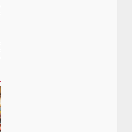
s
e
t
t
é