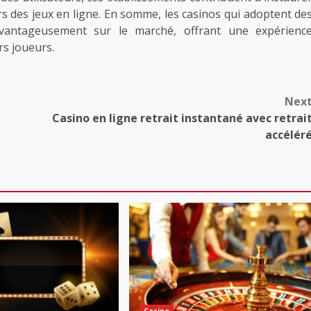
rs des jeux en ligne. En somme, les casinos qui adoptent de
 avantageusement sur le marché, offrant une expérienc
urs joueurs.
Nex
Casino en ligne retrait instantané avec retrai
accélér
Casino