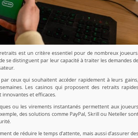
 retraits est un critère essentiel pour de nombreux joueurs
ide se distinguent par leur capacité à traiter les demandes d
sateur.
 par ceux qui souhaitent accéder rapidement à leurs gains
emaines. Les casinos qui proposent des retraits rapide
innovantes et efficaces.
niques ou les virements instantanés permettent aux joueur
exemple, des solutions comme PayPal, Skrill ou Neteller son
rité.
nt de réduire le temps d’attente, mais aussi d’assurer de