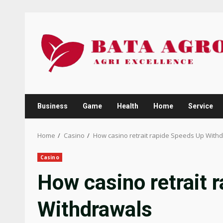
Skip
to
content
Business
Game
Health
Home
Service
Home
Casino
How casino retrait rapide Speeds Up With
Casino
How casino retrait 
Withdrawals