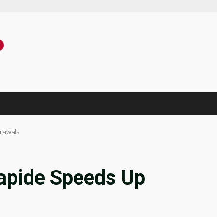
drawals
rapide Speeds Up