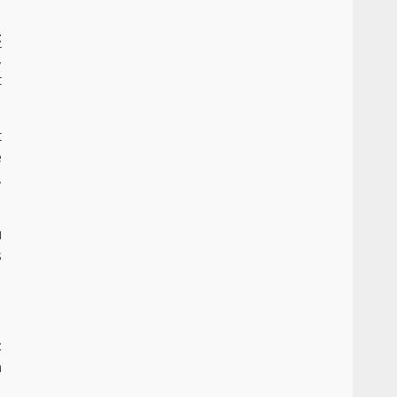
t
,
t
t
e
,
u
s
t
n