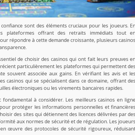
la confiance sont des éléments cruciaux pour les joueurs. E
es plateformes offrant des retraits immédiats tout e
our répondre à cette demande croissante, plusieurs casino
ransparence.
ssentiel de choisir des casinos qui ont fait leurs preuves e
pprécient particulièrement les plateformes qui permettent de
nte souvent associée aux gains. En vérifiant les avis et le
 des casinos qui se spécialisent dans ce domaine, offrant de
uilles électroniques ou les virements bancaires rapides.
t fondamental à considérer. Les meilleurs casinos en lign
pour protéger les informations personnelles et financière
choisir des sites qui détiennent des licences délivrées par de
formité aux normes de sécurité et de régulation. Les joueur
 en œuvre des protocoles de sécurité rigoureux, réduisan