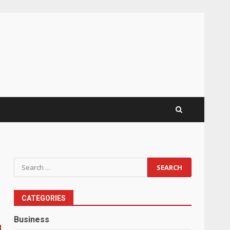
Search
for:
CATEGORIES
Business