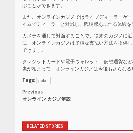
ぶことができます。
また、オンラインカジノではライブディーラーゲー
イムでディーラーと対戦し、臨場感あふれる体験を
カメラを通じて対面することで、従来のカジノに近
に、オンラインカジノは多様な支払い方法を提供し
できます。
クレジットカードや電子ウォレット、仮想通貨など
素が相まって、オンラインカジノは今後もさらなる
Tags:
poker
Post
Previous
オンライン カジノ解説
navigation
RELATED STORIES