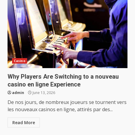
Casino
Why Players Are Switching to a nouveau
casino en ligne Experience
admin
June 13, 2026
De nos jours, de nombreux joueurs se tournent vers
les nouveaux casinos en ligne, attirés par des...
Read More