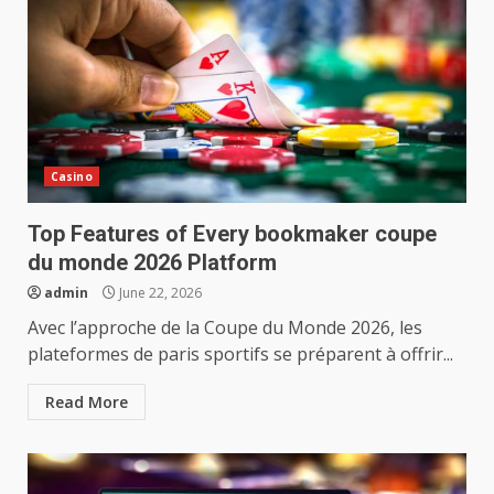
Casino
Top Features of Every bookmaker coupe
du monde 2026 Platform
admin
June 22, 2026
Avec l’approche de la Coupe du Monde 2026, les
plateformes de paris sportifs se préparent à offrir...
Read More