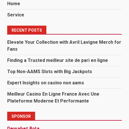
Home
Service
RECENT POSTS
Elevate Your Collection with Avril Lavigne Merch for
Fans
Finding a Trusted meilleur site de pari en ligne
Top Non-AAMS Slots with Big Jackpots
Expert Insights on casino non aams
Meilleur Casino En Ligne France Avec Une
Plateforme Moderne Et Performante
SPONSOR
Dewabet Bola