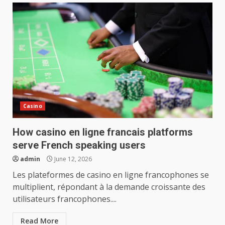
Casino
How casino en ligne francais platforms
serve French speaking users
admin
June 12, 2026
Les plateformes de casino en ligne francophones se
multiplient, répondant à la demande croissante des
utilisateurs francophones....
Read More