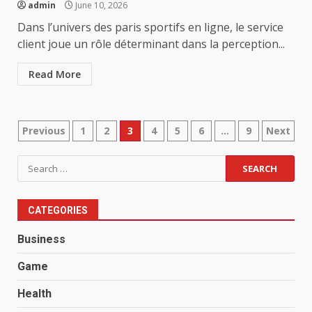
admin
June 10, 2026
Dans l’univers des paris sportifs en ligne, le service
client joue un rôle déterminant dans la perception...
Read More
Posts
Previous
1
2
3
4
5
6
…
9
Next
pagination
Search
for:
CATEGORIES
Business
Game
Health